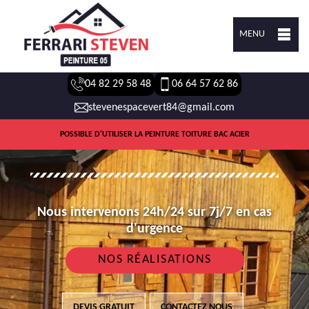
MENU
04 82 29 58 48
06 64 57 62 86
stevenespacevert84@gmail.com
POSSIBLE D'UTILISER LA PEINTURE TOITURE BAC ACIER
Nous intervenons 24h/24 sur 7j/7 en cas
d'urgence
NOS RÉALISATIONS
DEVIS GRATUIT
CONTACTEZ NOUS