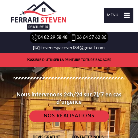
MENU
04 82 29 58 48
06 64 57 62 86
stevenespacevert84@gmail.com
POSSIBLE D'UTILISER LA PEINTURE TOITURE BAC ACIER
Nous intervenons 24h/24 sur 7j/7 en cas
d'urgence
NOS RÉALISATIONS
DEVIS GRATUIT
CONTACTEZ NOUS