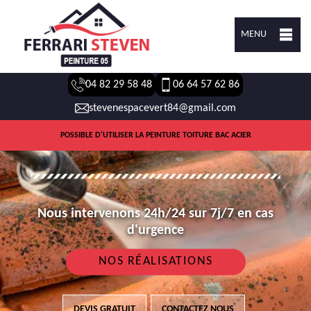
MENU
04 82 29 58 48
06 64 57 62 86
stevenespacevert84@gmail.com
POSSIBLE D'UTILISER LA PEINTURE TOITURE BAC ACIER
Nous intervenons 24h/24 sur 7j/7 en cas
d'urgence
NOS RÉALISATIONS
DEVIS GRATUIT
CONTACTEZ NOUS