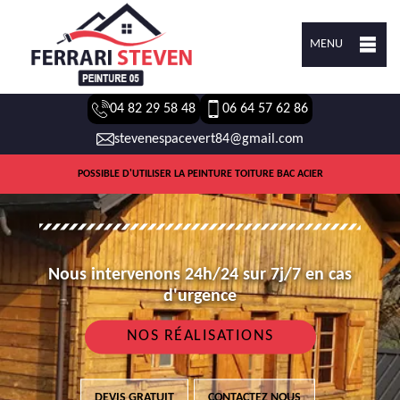
MENU
04 82 29 58 48
06 64 57 62 86
stevenespacevert84@gmail.com
POSSIBLE D'UTILISER LA PEINTURE TOITURE BAC ACIER
Nous intervenons 24h/24 sur 7j/7 en cas
d'urgence
NOS RÉALISATIONS
DEVIS GRATUIT
CONTACTEZ NOUS