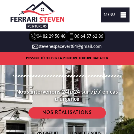
MENU
04 82 29 58 48
06 64 57 62 86
stevenespacevert84@gmail.com
POSSIBLE D'UTILISER LA PEINTURE TOITURE BAC ACIER
Nous intervenons 24h/24 sur 7j/7 en cas
d'urgence
NOS RÉALISATIONS
DEVIS GRATUIT
CONTACTEZ NOUS