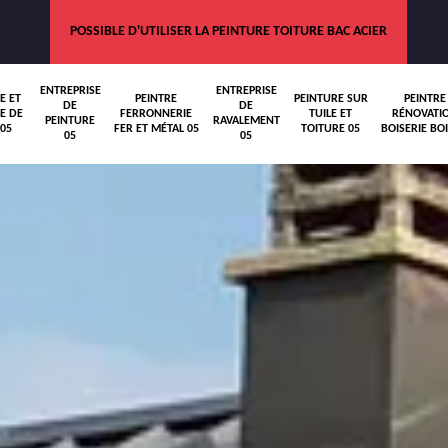
POSSIBLE D'UTILISER LA PEINTURE TOITURE BAC ACIER
ENTREPRISE
ENTREPRISE
E ET
PEINTRE
PEINTURE SUR
PEINTRE
DE
DE
E DE
FERRONNERIE
TUILE ET
RÉNOVATI
PEINTURE
RAVALEMENT
05
FER ET MÉTAL 05
TOITURE 05
BOISERIE BOI
05
05