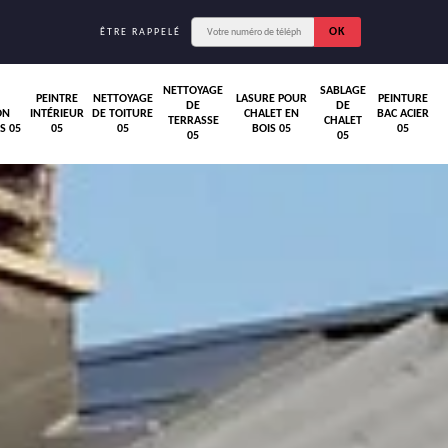
ÊTRE RAPPELÉ
NETTOYAGE
SABLAGE
PEINTRE
NETTOYAGE
LASURE POUR
PEINTURE
DE
DE
ON
INTÉRIEUR
DE TOITURE
CHALET EN
BAC ACIER
TERRASSE
CHALET
S 05
05
05
BOIS 05
05
05
05