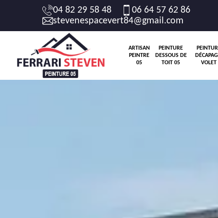
04 82 29 58 48
06 64 57 62 86
stevenespacevert84@gmail.com
ARTISAN
PEINTURE
PEINTUR
PEINTRE
DESSOUS DE
DÉCAPAG
05
TOIT 05
VOLET 