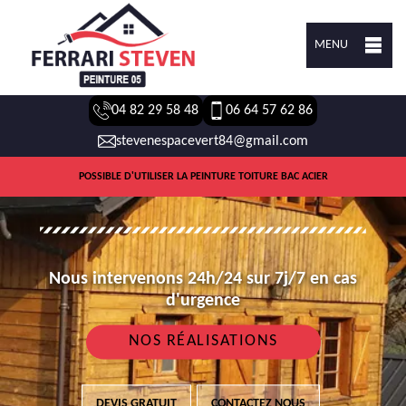
MENU
04 82 29 58 48
06 64 57 62 86
stevenespacevert84@gmail.com
POSSIBLE D'UTILISER LA PEINTURE TOITURE BAC ACIER
Nous intervenons 24h/24 sur 7j/7 en cas
d'urgence
NOS RÉALISATIONS
DEVIS GRATUIT
CONTACTEZ NOUS