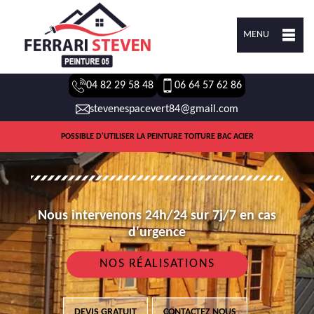
MENU
04 82 29 58 48
06 64 57 62 86
stevenespacevert84@gmail.com
POSSIBLE D'UTILISER LA PEINTURE TOITURE BAC ACIER
Nous intervenons 24h/24 sur 7j/7 en cas
d'urgence
NOS RÉALISATIONS
DEVIS GRATUIT
CONTACTEZ NOUS