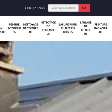
ÊTRE RAPPELÉ
NETTOYAGE
SABLAGE
PEINTRE
NETTOYAGE
LASURE POUR
PEINTURE
DE
DE
ON
INTÉRIEUR
DE TOITURE
CHALET EN
BAC ACIER
TERRASSE
CHALET
S 05
05
05
BOIS 05
05
05
05