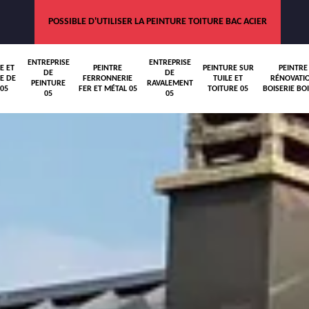
POSSIBLE D'UTILISER LA PEINTURE TOITURE BAC ACIER
ENTREPRISE
ENTREPRISE
E ET
PEINTRE
PEINTURE SUR
PEINTRE
DE
DE
E DE
FERRONNERIE
TUILE ET
RÉNOVATI
PEINTURE
RAVALEMENT
05
FER ET MÉTAL 05
TOITURE 05
BOISERIE BOI
05
05