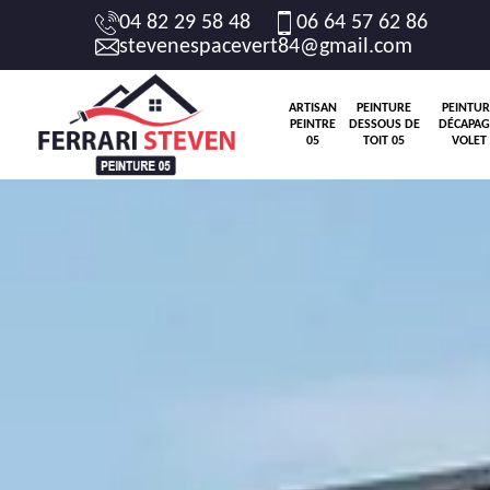
04 82 29 58 48
06 64 57 62 86
stevenespacevert84@gmail.com
ARTISAN
PEINTURE
PEINTUR
PEINTRE
DESSOUS DE
DÉCAPAG
05
TOIT 05
VOLET 