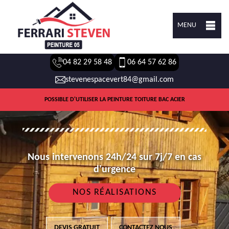
MENU
04 82 29 58 48
06 64 57 62 86
stevenespacevert84@gmail.com
POSSIBLE D'UTILISER LA PEINTURE TOITURE BAC ACIER
Nous intervenons 24h/24 sur 7j/7 en cas
d'urgence
NOS RÉALISATIONS
DEVIS GRATUIT
CONTACTEZ NOUS