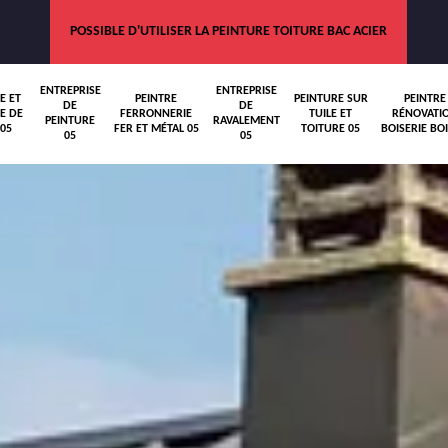
POSSIBLE D'UTILISER LA PEINTURE TOITURE BAC ACIER
ENTREPRISE
ENTREPRISE
E ET
PEINTRE
PEINTURE SUR
PEINTRE
DE
DE
E DE
FERRONNERIE
TUILE ET
RÉNOVATI
PEINTURE
RAVALEMENT
05
FER ET MÉTAL 05
TOITURE 05
BOISERIE BOI
05
05