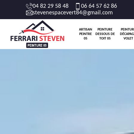
04 82 29 58 48
06 64 57 62 86
stevenespacevert84@gmail.com
ARTISAN
PEINTURE
PEINTUR
PEINTRE
DESSOUS DE
DÉCAPAG
05
TOIT 05
VOLET 