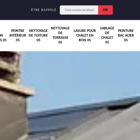
ÊTRE RAPPELÉ
NETTOYAGE
SABLAGE
PEINTRE
NETTOYAGE
LASURE POUR
PEINTURE
DE
DE
ON
INTÉRIEUR
DE TOITURE
CHALET EN
BAC ACIER
TERRASSE
CHALET
S 05
05
05
BOIS 05
05
05
05