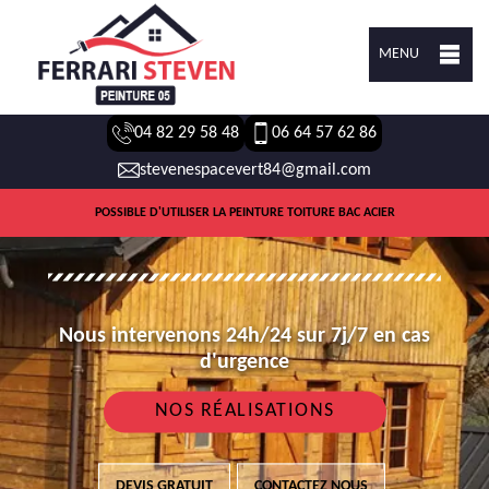
MENU
04 82 29 58 48
06 64 57 62 86
stevenespacevert84@gmail.com
POSSIBLE D'UTILISER LA PEINTURE TOITURE BAC ACIER
Nous intervenons 24h/24 sur 7j/7 en cas
d'urgence
NOS RÉALISATIONS
DEVIS GRATUIT
CONTACTEZ NOUS