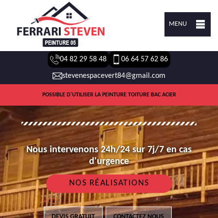
MENU
04 82 29 58 48
06 64 57 62 86
stevenespacevert84@gmail.com
POSSIBLE D'UTILISER LA PEINTURE TOITURE BAC ACIER
Nous intervenons 24h/24 sur 7j/7 en cas
d'urgence
NOS RÉALISATIONS
DEVIS GRATUIT
CONTACTEZ NOUS