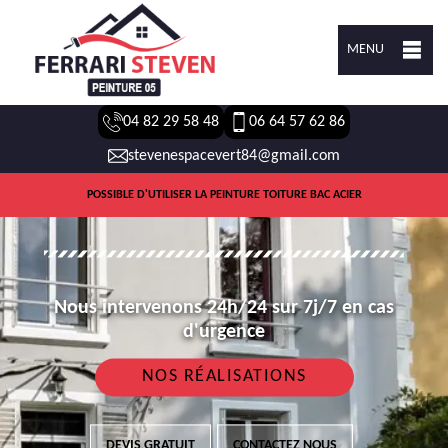
MENU
04 82 29 58 48
06 64 57 62 86
stevenespacevert84@gmail.com
POSSIBLE D'UTILISER LA PEINTURE TOITURE BAC ACIER
Nous intervenons 24h/24 sur 7j/7 en cas
d'urgence
NOS RÉALISATIONS
DEVIS GRATUIT
CONTACTEZ NOUS