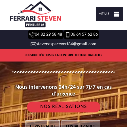
MENU
04 82 29 58 48
06 64 57 62 86
stevenespacevert84@gmail.com
POSSIBLE D'UTILISER LA PEINTURE TOITURE BAC ACIER
Nous intervenons 24h/24 sur 7j/7 en cas
d'urgence
NOS RÉALISATIONS
DEVIS GRATUIT
CONTACTEZ NOUS