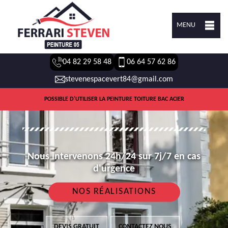
MENU
04 82 29 58 48
06 64 57 62 86
stevenespacevert84@gmail.com
POSSIBLE D'UTILISER LA PEINTURE TOITURE BAC ACIER
Nous intervenons 24h/24 sur 7j/7 en cas
d'urgence
NOS RÉALISATIONS
DEVIS GRATUIT
CONTACTEZ NOUS