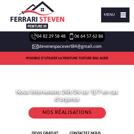
MENU
04 82 29 58 48
06 64 57 62 86
stevenespacevert84@gmail.com
POSSIBLE D'UTILISER LA PEINTURE TOITURE BAC ACIER
Nous intervenons 24h/24 sur 7j/7 en cas
d'urgence
NOS RÉALISATIONS
DEVIS GRATUIT
CONTACTEZ NOUS