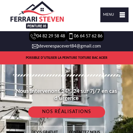
MENU
04 82 29 58 48
06 64 57 62 86
stevenespacevert84@gmail.com
POSSIBLE D'UTILISER LA PEINTURE TOITURE BAC ACIER
Nous intervenons 24h/24 sur 7j/7 en cas
d'urgence
NOS RÉALISATIONS
DEVIS GRATUIT
CONTACTEZ NOUS