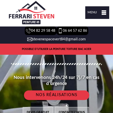
MENU
04 82 29 58 48
06 64 57 62 86
stevenespacevert84@gmail.com
POSSIBLE D'UTILISER LA PEINTURE TOITURE BAC ACIER
Nous intervenons 24h/24 sur 7j/7 en cas
d'urgence
NOS RÉALISATIONS
DEVIS GRATUIT
CONTACTEZ NOUS