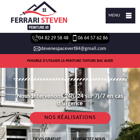
MENU
04 82 29 58 48
06 64 57 62 86
stevenespacevert84@gmail.com
POSSIBLE D'UTILISER LA PEINTURE TOITURE BAC ACIER
Nous intervenons 24h/24 sur 7j/7 en cas
d'urgence
NOS RÉALISATIONS
DEVIS GRATUIT
CONTACTEZ NOUS