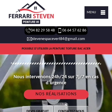
MENU
04 82 29 58 48
06 64 57 62 86
stevenespacevert84@gmail.com
POSSIBLE D'UTILISER LA PEINTURE TOITURE BAC ACIER
Nous intervenons 24h/24 sur 7j/7 en cas
d'urgence
NOS RÉALISATIONS
DEVIS GRATUIT
CONTACTEZ NOUS