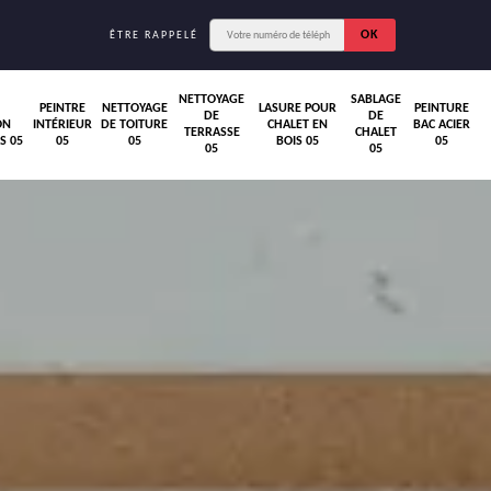
ÊTRE RAPPELÉ
NETTOYAGE
SABLAGE
PEINTRE
NETTOYAGE
LASURE POUR
PEINTURE
DE
DE
ON
INTÉRIEUR
DE TOITURE
CHALET EN
BAC ACIER
TERRASSE
CHALET
S 05
05
05
BOIS 05
05
05
05