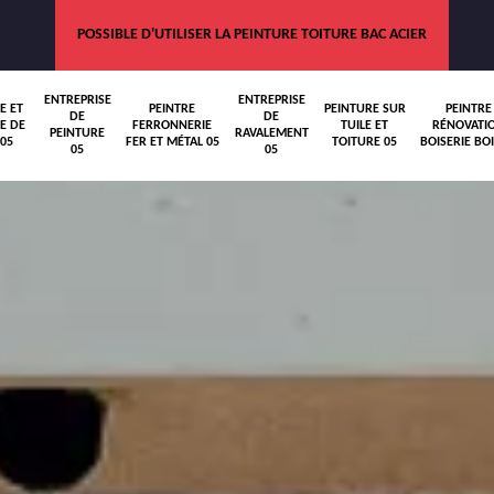
POSSIBLE D'UTILISER LA PEINTURE TOITURE BAC ACIER
ENTREPRISE
ENTREPRISE
E ET
PEINTRE
PEINTURE SUR
PEINTRE
DE
DE
E DE
FERRONNERIE
TUILE ET
RÉNOVATI
PEINTURE
RAVALEMENT
05
FER ET MÉTAL 05
TOITURE 05
BOISERIE BOI
05
05