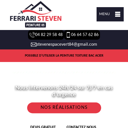
MENU
04 82 29 58 48
06 64 57 62 86
stevenespacevert84@gmail.com
POSSIBLE D'UTILISER LA PEINTURE TOITURE BAC ACIER
Nous intervenons 24h/24 sur 7j/7 en cas
d'urgence
NOS RÉALISATIONS
DEVIS GRATUIT
CONTACTEZ NOUS