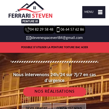
MENU
04 82 29 58 48
06 64 57 62 86
stevenespacevert84@gmail.com
POSSIBLE D'UTILISER LA PEINTURE TOITURE BAC ACIER
Nous intervenons 24h/24 sur 7j/7 en cas
d'urgence
NOS RÉALISATIONS
DEVIS GRATUIT
CONTACTEZ NOUS