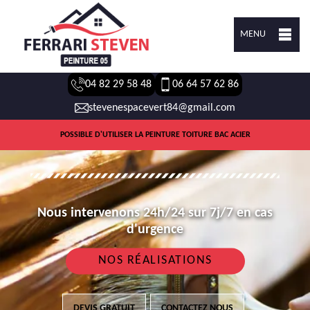
MENU
04 82 29 58 48
06 64 57 62 86
stevenespacevert84@gmail.com
POSSIBLE D'UTILISER LA PEINTURE TOITURE BAC ACIER
Nous intervenons 24h/24 sur 7j/7 en cas
d'urgence
NOS RÉALISATIONS
DEVIS GRATUIT
CONTACTEZ NOUS