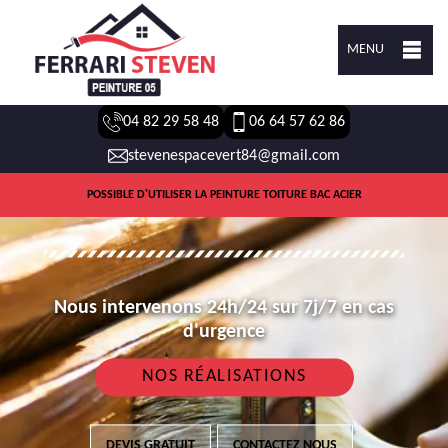
MENU
04 82 29 58 48
06 64 57 62 86
stevenespacevert84@gmail.com
POSSIBLE D'UTILISER LA PEINTURE TOITURE BAC ACIER
Nous intervenons 24h/24 sur 7j/7 en cas
d'urgence
NOS RÉALISATIONS
DEVIS GRATUIT
CONTACTEZ NOUS