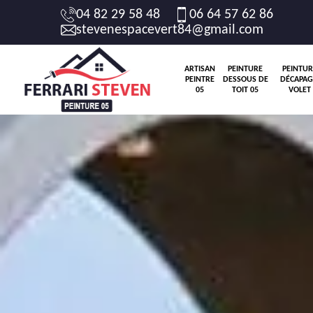
04 82 29 58 48
06 64 57 62 86
stevenespacevert84@gmail.com
ARTISAN
PEINTURE
PEINTUR
PEINTRE
DESSOUS DE
DÉCAPAG
05
TOIT 05
VOLET 