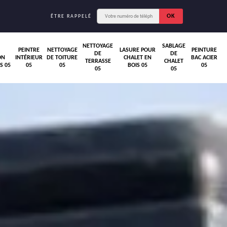
ÊTRE RAPPELÉ
NETTOYAGE
SABLAGE
PEINTRE
NETTOYAGE
LASURE POUR
PEINTURE
DE
DE
ON
INTÉRIEUR
DE TOITURE
CHALET EN
BAC ACIER
TERRASSE
CHALET
S 05
05
05
BOIS 05
05
05
05