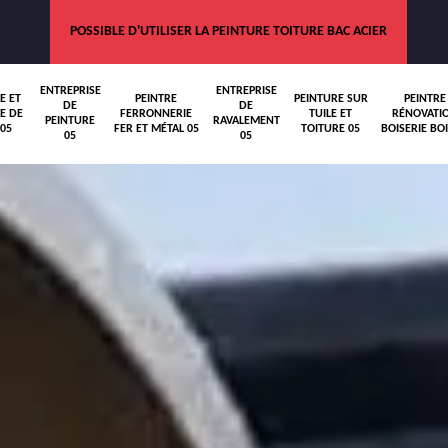
POSSIBLE D'UTILISER LA PEINTURE TOITURE BAC ACIER
ENTREPRISE
ENTREPRISE
E ET
PEINTRE
PEINTURE SUR
PEINTRE
DE
DE
E DE
FERRONNERIE
TUILE ET
RÉNOVATI
PEINTURE
RAVALEMENT
05
FER ET MÉTAL 05
TOITURE 05
BOISERIE BOI
05
05