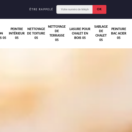
ÊTRE RAPPELÉ
NETTOYAGE
SABLAGE
PEINTRE
NETTOYAGE
LASURE POUR
PEINTURE
DE
DE
ON
INTÉRIEUR
DE TOITURE
CHALET EN
BAC ACIER
TERRASSE
CHALET
S 05
05
05
BOIS 05
05
05
05