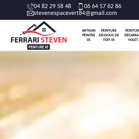
04 82 29 58 48
06 64 57 62 86
stevenespacevert84@gmail.com
ARTISAN
PEINTURE
PEINTUR
PEINTRE
DESSOUS DE
DÉCAPAG
05
TOIT 05
VOLET 