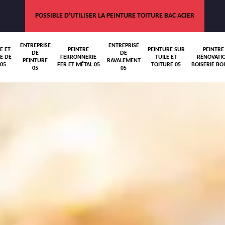
POSSIBLE D'UTILISER LA PEINTURE TOITURE BAC ACIER
ENTREPRISE
ENTREPRISE
E ET
PEINTRE
PEINTURE SUR
PEINTRE
DE
DE
E DE
FERRONNERIE
TUILE ET
RÉNOVATI
PEINTURE
RAVALEMENT
05
FER ET MÉTAL 05
TOITURE 05
BOISERIE BOI
05
05