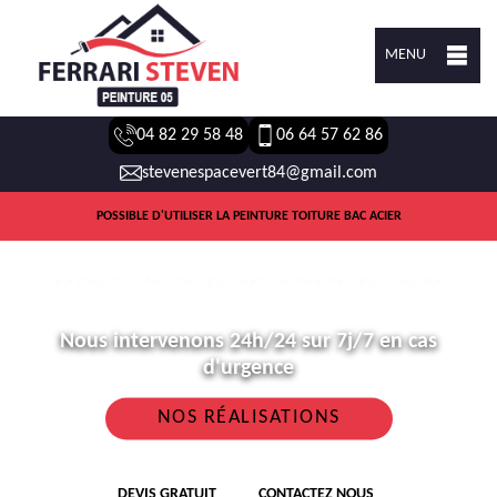
MENU
04 82 29 58 48
06 64 57 62 86
stevenespacevert84@gmail.com
POSSIBLE D'UTILISER LA PEINTURE TOITURE BAC ACIER
Nous intervenons 24h/24 sur 7j/7 en cas
d'urgence
NOS RÉALISATIONS
DEVIS GRATUIT
CONTACTEZ NOUS