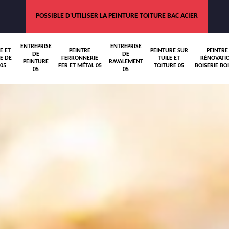
POSSIBLE D'UTILISER LA PEINTURE TOITURE BAC ACIER
ENTREPRISE
ENTREPRISE
E ET
PEINTRE
PEINTURE SUR
PEINTRE
DE
DE
E DE
FERRONNERIE
TUILE ET
RÉNOVATI
PEINTURE
RAVALEMENT
05
FER ET MÉTAL 05
TOITURE 05
BOISERIE BOI
05
05