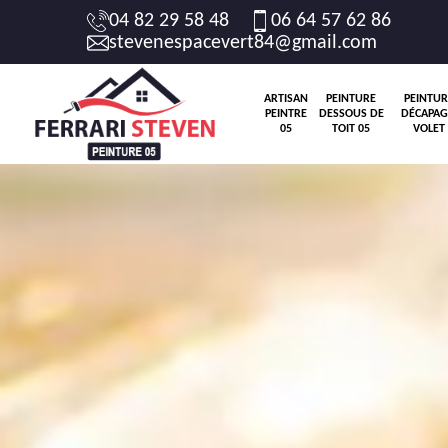
04 82 29 58 48
06 64 57 62 86
stevenespacevert84@gmail.com
ARTISAN
PEINTURE
PEINTUR
PEINTRE
DESSOUS DE
DÉCAPAG
05
TOIT 05
VOLET 