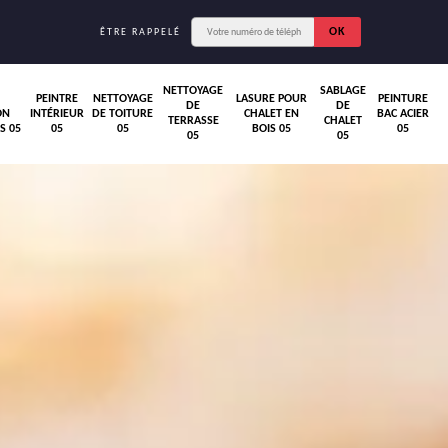
ÊTRE RAPPELÉ
NETTOYAGE
SABLAGE
PEINTRE
NETTOYAGE
LASURE POUR
PEINTURE
DE
DE
ON
INTÉRIEUR
DE TOITURE
CHALET EN
BAC ACIER
TERRASSE
CHALET
S 05
05
05
BOIS 05
05
05
05