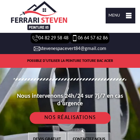
MENU
04 82 29 58 48
06 64 57 62 86
stevenespacevert84@gmail.com
POSSIBLE D'UTILISER LA PEINTURE TOITURE BAC ACIER
Nous intervenons 24h/24 sur 7j/7 en cas
d'urgence
NOS RÉALISATIONS
DEVIS GRATUIT
CONTACTEZ NOUS