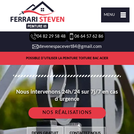
MENU
04 82 29 58 48
06 64 57 62 86
stevenespacevert84@gmail.com
POSSIBLE D'UTILISER LA PEINTURE TOITURE BAC ACIER
Nous intervenons 24h/24 sur 7j/7 en cas
d'urgence
NOS RÉALISATIONS
DEVIS GRATUIT
CONTACTEZ NOUS