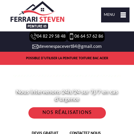
MENU
04 82 29 58 48
06 64 57 62 86
stevenespacevert84@gmail.com
POSSIBLE D'UTILISER LA PEINTURE TOITURE BAC ACIER
Nous intervenons 24h/24 sur 7j/7 en cas
d'urgence
NOS RÉALISATIONS
DEVIS GRATUIT
CONTACTEZ NOUS