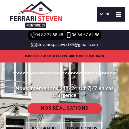
MENU
04 82 29 58 48
06 64 57 62 86
stevenespacevert84@gmail.com
POSSIBLE D'UTILISER LA PEINTURE TOITURE BAC ACIER
Nous intervenons 24h/24 sur 7j/7 en cas
d'urgence
NOS RÉALISATIONS
DEVIS GRATUIT
CONTACTEZ NOUS