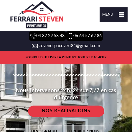
MENU
04 82 29 58 48
06 64 57 62 86
stevenespacevert84@gmail.com
POSSIBLE D'UTILISER LA PEINTURE TOITURE BAC ACIER
Nous intervenons 24h/24 sur 7j/7 en cas
d'urgence
NOS RÉALISATIONS
DEVIS GRATUIT
CONTACTEZ NOUS