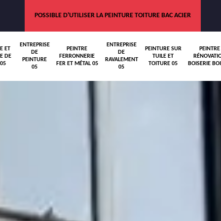
POSSIBLE D'UTILISER LA PEINTURE TOITURE BAC ACIER
ENTREPRISE
ENTREPRISE
E ET
PEINTRE
PEINTURE SUR
PEINTRE
DE
DE
E DE
FERRONNERIE
TUILE ET
RÉNOVATI
PEINTURE
RAVALEMENT
05
FER ET MÉTAL 05
TOITURE 05
BOISERIE BOI
05
05