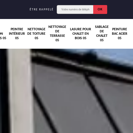
ÊTRE RAPPELÉ
NETTOYAGE
SABLAGE
PEINTRE
NETTOYAGE
LASURE POUR
PEINTURE
DE
DE
ON
INTÉRIEUR
DE TOITURE
CHALET EN
BAC ACIER
TERRASSE
CHALET
S 05
05
05
BOIS 05
05
05
05