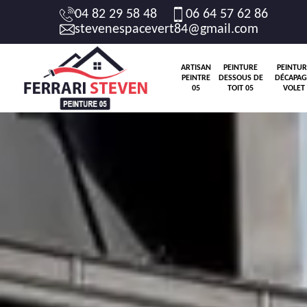
04 82 29 58 48
06 64 57 62 86
stevenespacevert84@gmail.com
ARTISAN
PEINTURE
PEINTUR
PEINTRE
DESSOUS DE
DÉCAPAG
05
TOIT 05
VOLET 