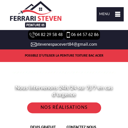
MENU
04 82 29 58 48
06 64 57 62 86
stevenespacevert84@gmail.com
POSSIBLE D'UTILISER LA PEINTURE TOITURE BAC ACIER
Nous intervenons 24h/24 sur 7j/7 en cas
d'urgence
NOS RÉALISATIONS
DEVIS GRATUIT
CONTACTEZ NOUS