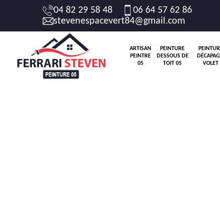
04 82 29 58 48
06 64 57 62 86
stevenespacevert84@gmail.com
ARTISAN
PEINTURE
PEINTUR
PEINTRE
DESSOUS DE
DÉCAPAG
05
TOIT 05
VOLET 