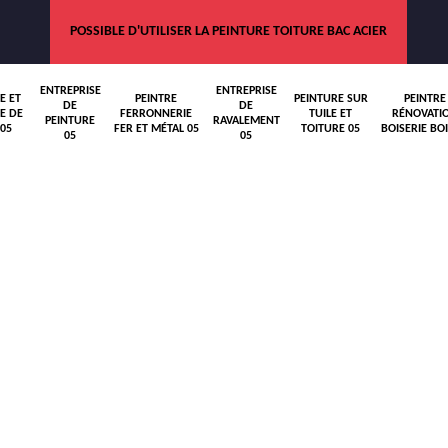
POSSIBLE D'UTILISER LA PEINTURE TOITURE BAC ACIER
ENTREPRISE
ENTREPRISE
E ET
PEINTRE
PEINTURE SUR
PEINTRE
DE
DE
E DE
FERRONNERIE
TUILE ET
RÉNOVATI
PEINTURE
RAVALEMENT
05
FER ET MÉTAL 05
TOITURE 05
BOISERIE BOI
05
05