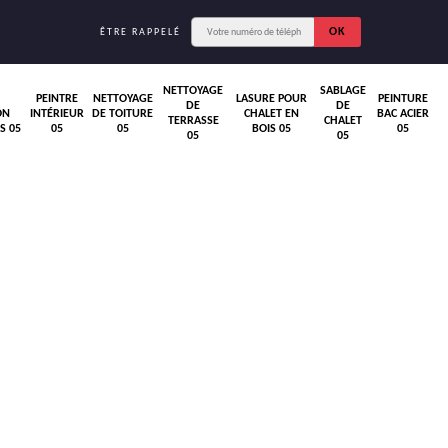
ÊTRE RAPPELÉ
NETTOYAGE
SABLAGE
PEINTRE
NETTOYAGE
LASURE POUR
PEINTURE
DE
DE
ON
INTÉRIEUR
DE TOITURE
CHALET EN
BAC ACIER
TERRASSE
CHALET
S 05
05
05
BOIS 05
05
05
05