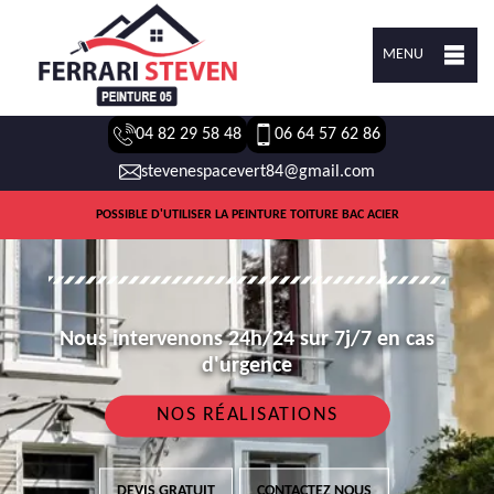
MENU
04 82 29 58 48
06 64 57 62 86
stevenespacevert84@gmail.com
POSSIBLE D'UTILISER LA PEINTURE TOITURE BAC ACIER
Nous intervenons 24h/24 sur 7j/7 en cas
d'urgence
NOS RÉALISATIONS
DEVIS GRATUIT
CONTACTEZ NOUS