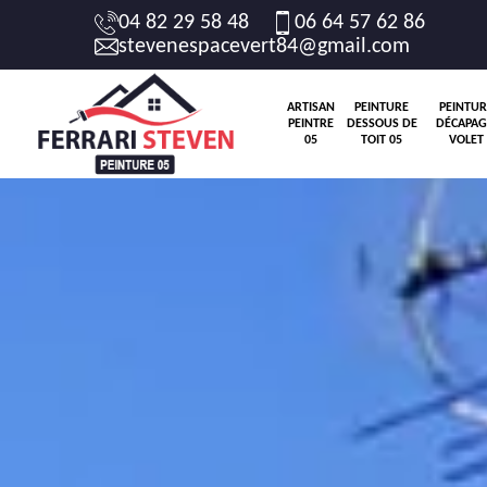
04 82 29 58 48
06 64 57 62 86
stevenespacevert84@gmail.com
ARTISAN
PEINTURE
PEINTUR
PEINTRE
DESSOUS DE
DÉCAPAG
05
TOIT 05
VOLET 