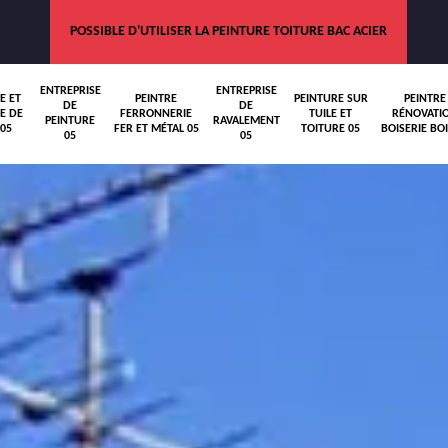
POSSIBLE D'UTILISER LA PEINTURE TOITURE BAC ACIER
ENTREPRISE
ENTREPRISE
E ET
PEINTRE
PEINTURE SUR
PEINTRE
DE
DE
E DE
FERRONNERIE
TUILE ET
RÉNOVATI
PEINTURE
RAVALEMENT
05
FER ET MÉTAL 05
TOITURE 05
BOISERIE BOI
05
05