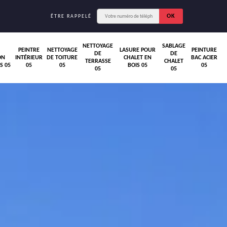
ÊTRE RAPPELÉ
NETTOYAGE
SABLAGE
PEINTRE
NETTOYAGE
LASURE POUR
PEINTURE
DE
DE
ON
INTÉRIEUR
DE TOITURE
CHALET EN
BAC ACIER
TERRASSE
CHALET
S 05
05
05
BOIS 05
05
05
05