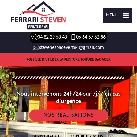
MENU
04 82 29 58 48
06 64 57 62 86
stevenespacevert84@gmail.com
POSSIBLE D'UTILISER LA PEINTURE TOITURE BAC ACIER
Nous intervenons 24h/24 sur 7j/7 en cas
d'urgence
NOS RÉALISATIONS
DEVIS GRATUIT
CONTACTEZ NOUS