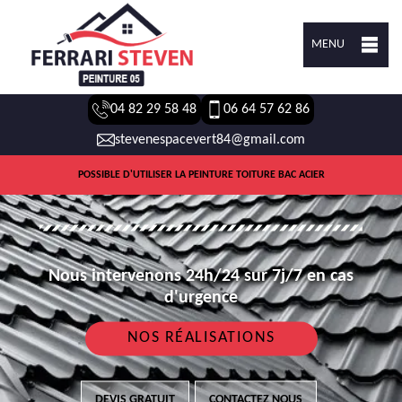
MENU
04 82 29 58 48
06 64 57 62 86
stevenespacevert84@gmail.com
POSSIBLE D'UTILISER LA PEINTURE TOITURE BAC ACIER
Nous intervenons 24h/24 sur 7j/7 en cas
d'urgence
NOS RÉALISATIONS
DEVIS GRATUIT
CONTACTEZ NOUS