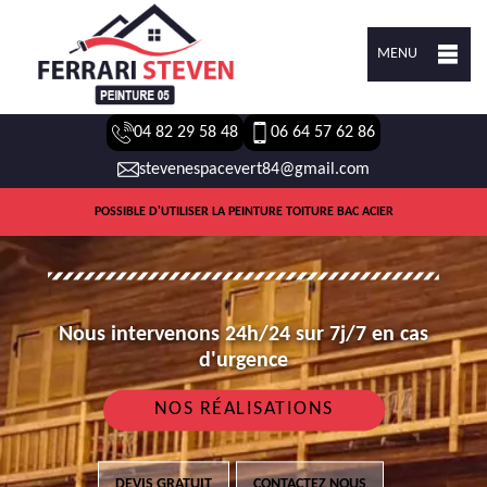
MENU
04 82 29 58 48
06 64 57 62 86
stevenespacevert84@gmail.com
POSSIBLE D'UTILISER LA PEINTURE TOITURE BAC ACIER
Nous intervenons 24h/24 sur 7j/7 en cas
d'urgence
NOS RÉALISATIONS
DEVIS GRATUIT
CONTACTEZ NOUS