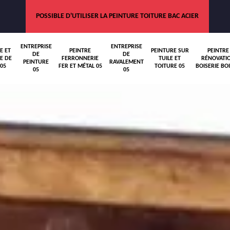
POSSIBLE D'UTILISER LA PEINTURE TOITURE BAC ACIER
ENTREPRISE
ENTREPRISE
E ET
PEINTRE
PEINTURE SUR
PEINTRE
DE
DE
E DE
FERRONNERIE
TUILE ET
RÉNOVATI
PEINTURE
RAVALEMENT
05
FER ET MÉTAL 05
TOITURE 05
BOISERIE BOI
05
05