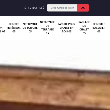
ÊTRE RAPPELÉ
NETTOYAGE
SABLAGE
PEINTRE
NETTOYAGE
LASURE POUR
PEINTURE
DE
DE
ON
INTÉRIEUR
DE TOITURE
CHALET EN
BAC ACIER
TERRASSE
CHALET
S 05
05
05
BOIS 05
05
05
05