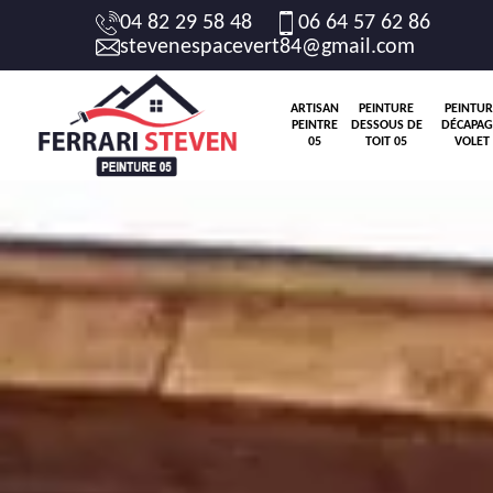
04 82 29 58 48
06 64 57 62 86
stevenespacevert84@gmail.com
ARTISAN
PEINTURE
PEINTUR
PEINTRE
DESSOUS DE
DÉCAPAG
05
TOIT 05
VOLET 