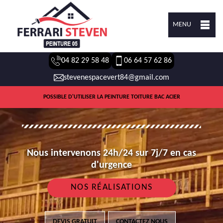
MENU
04 82 29 58 48
06 64 57 62 86
stevenespacevert84@gmail.com
POSSIBLE D'UTILISER LA PEINTURE TOITURE BAC ACIER
Nous intervenons 24h/24 sur 7j/7 en cas
d'urgence
NOS RÉALISATIONS
DEVIS GRATUIT
CONTACTEZ NOUS