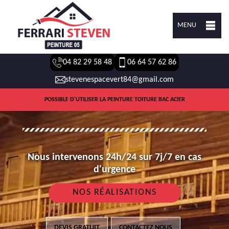
MENU
04 82 29 58 48
06 64 57 62 86
stevenespacevert84@gmail.com
POSSIBLE D'UTILISER LA PEINTURE TOITURE BAC ACIER
Nous intervenons 24h/24 sur 7j/7 en cas
d'urgence
NOS RÉALISATIONS
DEVIS GRATUIT
CONTACTEZ NOUS