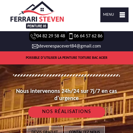
MENU
04 82 29 58 48
06 64 57 62 86
stevenespacevert84@gmail.com
POSSIBLE D'UTILISER LA PEINTURE TOITURE BAC ACIER
Nous intervenons 24h/24 sur 7j/7 en cas
d'urgence
NOS RÉALISATIONS
DEVIS GRATUIT
CONTACTEZ NOUS