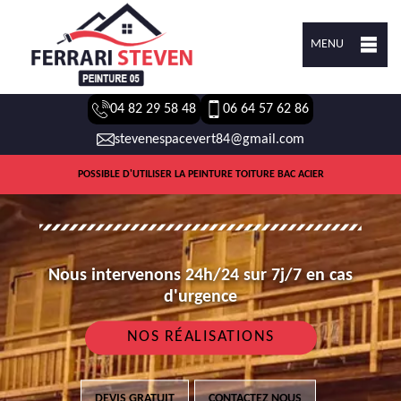
MENU
04 82 29 58 48
06 64 57 62 86
stevenespacevert84@gmail.com
POSSIBLE D'UTILISER LA PEINTURE TOITURE BAC ACIER
Nous intervenons 24h/24 sur 7j/7 en cas
d'urgence
NOS RÉALISATIONS
DEVIS GRATUIT
CONTACTEZ NOUS