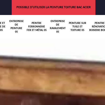
POSSIBLE D'UTILISER LA PEINTURE TOITURE BAC ACIER
ENTREPRISE
ENTREPRISE
E ET
PEINTRE
PEINTURE SUR
PEINTRE
DE
DE
E DE
FERRONNERIE
TUILE ET
RÉNOVATI
PEINTURE
RAVALEMENT
05
FER ET MÉTAL 05
TOITURE 05
BOISERIE BOI
05
05