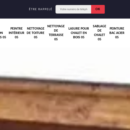
ÊTRE RAPPELÉ
NETTOYAGE
SABLAGE
PEINTRE
NETTOYAGE
LASURE POUR
PEINTURE
DE
DE
ON
INTÉRIEUR
DE TOITURE
CHALET EN
BAC ACIER
TERRASSE
CHALET
S 05
05
05
BOIS 05
05
05
05