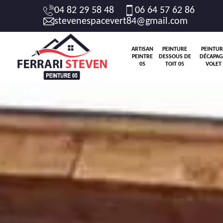
04 82 29 58 48
06 64 57 62 86
stevenespacevert84@gmail.com
ARTISAN
PEINTURE
PEINTUR
PEINTRE
DESSOUS DE
DÉCAPAG
05
TOIT 05
VOLET 