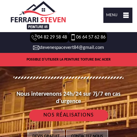
MENU
04 82 29 58 48
06 64 57 62 86
stevenespacevert84@gmail.com
POSSIBLE D'UTILISER LA PEINTURE TOITURE BAC ACIER
Nous intervenons 24h/24 sur 7j/7 en cas
d'urgence
NOS RÉALISATIONS
DEVIS GRATUIT
CONTACTEZ NOUS